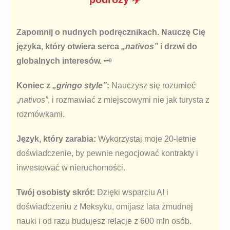
Zapomnij o nudnych podręcznikach. Nauczę Cię
języka, który otwiera serca
„nativos”
i drzwi do
globalnych interesów.
🗝️
Koniec z
„gringo style”
:
Nauczysz się rozumieć
„
nativos”
, i rozmawiać z miejscowymi nie jak turysta z
rozmówkami
.
Język, który zarabia:
Wykorzystaj moje 20-letnie
doświadczenie, by pewnie negocjować kontrakty i
inwestować w nieruchomości
.
Twój osobisty skrót:
Dzięki wsparciu AI i
doświadczeniu z Meksyku, omijasz lata żmudnej
nauki i od razu budujesz relacje z 600 mln osób
.