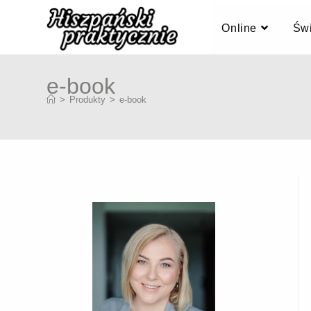
Online
Świ
e-book
>
Produkty
>
e-book