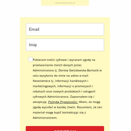
Pobieram treści cyfrowe i wyrażam zgodę na
przetwarzanie moich danych przez
Administratora tj. Dorotę Gwizdowska-Bartosik w
celu wysyłania do mnie na adres e-mail
Newslettera tj. informacji handlowych i
marketingowych, informacji o promocjach i
rabatach oraz nowych produktach i usługach
cyfrowych Administratora. Zapoznałem się i
akceptuję
Politykę Prywatności.
Wiem, że mogę
zgodę wycofać w każdej chwili. Rozumiem, że ten
materiał mogę kupić kontaktując się z
Administratorem.